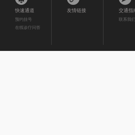
快速通道
友情链接
交通指
预约挂号
联系我
在线诊疗问答